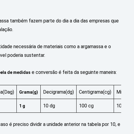
massa também fazem parte do dia a dia das empresas que
lação.
ntidade necessária de materiais como a argamassa e o
el poderia sustentar.
e conversão é feita da seguinte maneira:
bela de medidas
a(Dag)
Decigrama(dg)
Centigrama(cg)
Miligra
Grama
(g)
10 dg
100 cg
1000 m
1 g
o é preciso dividir a unidade anterior na tabela por 10, e