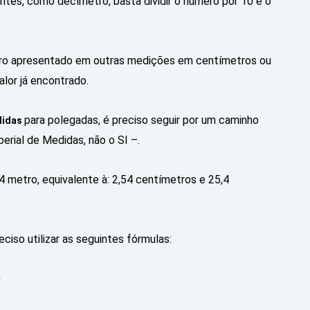
ntes, como decímetro, basta dividir o número por 10 e o
ero apresentado em outras medições em centímetros ou
alor já encontrado.
para polegadas, é preciso seguir por um caminho
didas
erial de Medidas, não o SI –.
 metro, equivalente à: 2,54 centímetros e 25,4
ciso utilizar as seguintes fórmulas:
0