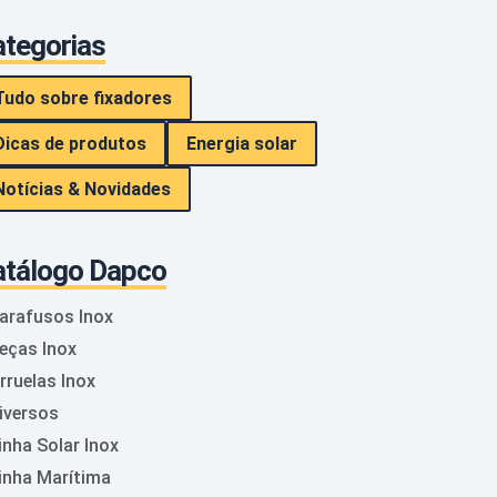
tegorias
Tudo sobre fixadores
Dicas de produtos
Energia solar
Notícias & Novidades
atálogo Dapco
arafusos Inox
eças Inox
rruelas Inox
iversos
inha Solar Inox
inha Marítima