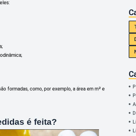
eles:
Ca
a;
modinâmica;
C
P
 são formadas, como, por exemplo, a área em m² e
P
A
D
idas é feita?
L
L