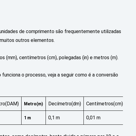
 unidades de comprimento são frequentemente utilizadas
e muitos outros elementos.
ros (mm), centímetros (cm), polegadas (in) e metros (m).
funciona o processo, veja a seguir como é a conversão
ro(DAM)
Decímetro(dm)
Centímetros(cm)
Mil
Metro
(m)
0,1 m
0,01 m
0,0
1 m