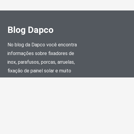
Blog Dapco
No blog da Dapco você encontra
informações sobre fixadores de
inox, parafusos, porcas, arruelas,
fixação de painel solar e muito
mais.
Telefone
(11) 5851-8005
E-mail
vendas@dapco.com.br