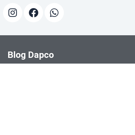
Blog Dapco
No blog da Dapco você encontra
informações sobre fixadores de
inox, parafusos, porcas, arruelas,
fixação de painel solar e muito
mais.
Telefone
(11) 5851-8005
E-mail