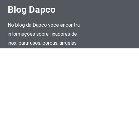
Blog Dapco
No blog da Dapco você encontra
informações sobre fixadores de
inox, parafusos, porcas, arruelas,
fixação de painel solar e muito
mais.
Telefone
(11) 5851-8005
E-mail
vendas@dapco.com.br