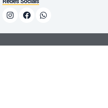
Redes Sociais
Blog Dapco
No blog da Dapco você encontra
informações sobre fixadores de
inox, parafusos, porcas, arruelas,
fixação de painel solar e muito
mais.
Telefone
(11) 5851-8005