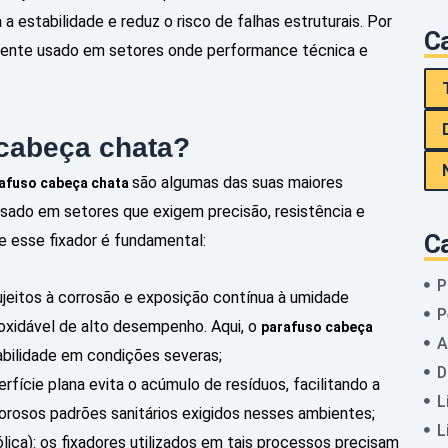
 a estabilidade e reduz o risco de falhas estruturais. Por
Ca
nte usado em setores onde performance técnica e
 cabeça chata?
são algumas das suas maiores
afuso cabeça chata
sado em setores que exigem precisão, resistência e
C
de esse fixador é fundamental:
P
ujeitos à corrosão e exposição contínua à umidade
P
xidável de alto desempenho. Aqui, o
parafuso cabeça
A
abilidade em condições severas;
D
erfície plana evita o acúmulo de resíduos, facilitando a
L
gorosos padrões sanitários exigidos nesses ambientes;
L
lica): os fixadores utilizados em tais processos precisam