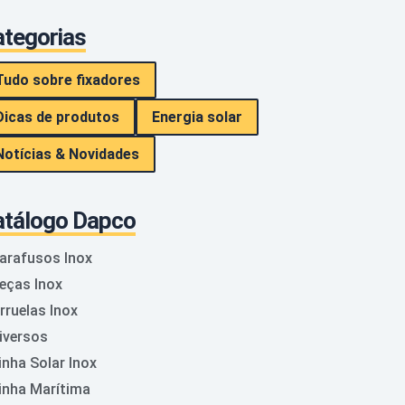
tegorias
Tudo sobre fixadores
Dicas de produtos
Energia solar
Notícias & Novidades
atálogo Dapco
arafusos Inox
eças Inox
rruelas Inox
iversos
inha Solar Inox
inha Marítima